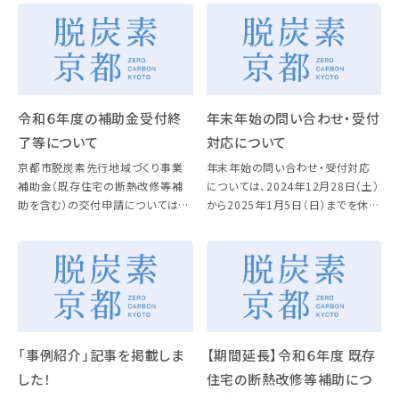
１日（木）～１２月２６日（金）】 詳細
２６日（金）】 詳細は、コチラをご確
は、コチラをご確認ください！
認ください！
令和６年度の補助金受付終
年末年始の問い合わせ・受付
了等について
対応について
京都市脱炭素先行地域づくり事業
年末年始の問い合わせ・受付対応
補助金（既存住宅の断熱改修等補
については、2024年12月28日（土）
助を含む）の交付申請については、
から2025年1月5日（日）までを休業
令和７年1月15日をもって令和６年
とさせていただきます。 年始は、
度の受付を終了しましたのでお知ら
2025年1月6日（月）より順次対応を
せします。 令和７年度の補助金に係
再開いたします。
る情報については、募集開始時 […]
「事例紹介」記事を掲載しま
【期間延長】令和６年度 既存
した！
住宅の断熱改修等補助につ