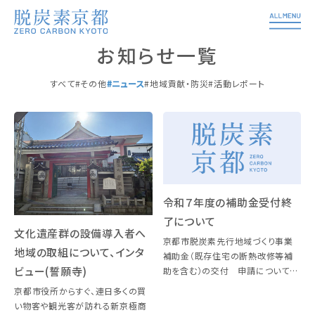
お知らせ一覧
すべて
その他
ニュース
地域貢献・防災
活動レポート
令和７年度の補助金受付終
了について
文化遺産群の設備導入者へ
京都市脱炭素先行地域づくり事業
地域の取組について、インタ
補助金（既存住宅の断熱改修等補
ビュー(誓願寺)
助を含む）の交付 申請について
は、令和７年12月26日（金）をもって
京都市役所からすぐ、連日多くの買
令和７年度の受付を終了しました。
い物客や観光客が訪れる新京極商
令和８年度の補助金については、詳