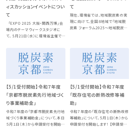
ィスカッションイベントについ
て
て
現在、環境省では、地域脱炭素の実
現に向けて、全国８地域で「地域脱
「EXPO 2025 大阪・関西万博」会
炭素 フォーラム2025～地域脱炭素
場内のテーマウィークスタジオに
2.0に向けた官民連携の更なる強化
て、 5月21日（水）に環境省主催で
～」 の開催を予定しており、近畿地
地域脱炭素に 関するパネルディス
方では5月25日(日)に神戸市内で開
カッションイベントを開催いたしま
催します。 本フ […]
す。 官民の地域脱炭素のプレイヤー
が […]
【5/1受付開始】令和７年度
【5/1受付開始】令和７年度
「京都市脱炭素先行地域づく
「既存住宅の断熱改修等補
り事業補助金」
助」
令和７年度の「京都市脱炭素先行地
令和７年度の「既存住宅の断熱改修
域づくり事業補助金」について、本日
等補助」について、５月１日（木）から
５月１日（木）から申請受付を開始し
申請受付を開始します！ 【申請受付
ます！ 【申請受付期間：令和７年５月
期間：令和７年５月１日（木）～１２月