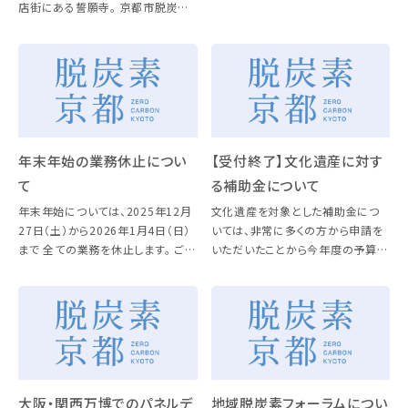
店街にある誓願寺。 京都市脱炭素
細が決まりましたら、当HP […]
先行地域づくり事業補助金を活用
し、省エネエアコンに更新するだけ
でなく、それをきっかけに、防災や子
育てなど、地域コミュニティの活
[…]
年末年始の業務休止につい
【受付終了】文化遺産に対す
て
る補助金について
年末年始については、2025年12月
文化遺産を対象とした補助金につ
27日（土）から2026年1月4日（日）
いては、非常に多くの方から申請を
まで 全ての業務を休止します。 ご不
いただいたことから今年度の予算上
便をおかけしますが、ご理解のほど
限に達したため、交付申請の受付を
お願いいたします。 年始は、2026年
終了しました。 今後の申請を考えて
1月5日（月）より業務を再開します。
おられた方は、御理解のほどよろし
くお願いいたします。 なお、 […]
大阪・関西万博でのパネルデ
地域脱炭素フォーラムについ