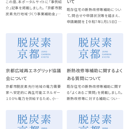
いて
この度、本ポータルサイトに「事例紹
介」記事を掲載しました。 「京都市脱
既存住宅の断熱改修等補助につい
炭素先行地域づくり事業補助金」を
て、問合せや申請状況等を踏まえ、
使って再生可能エネルギーの導入
申請期間を 【令和7年1月15日】 ま
等の脱炭素化に取り組んだ事例を
で延長しました。 補助制度の詳細
紹介しています。 記事は、こちらから
については、こちらをご覧ください。
ご覧いただけます。
京都広域再エネグリッド協議
断熱改修等補助に関するよく
会について
ある質問について
京都市脱炭素先行地域の電力需要
既存住宅の断熱改修等補助に関す
家へ安定的に再生可能エネルギー
る「よくあるご質問」を掲載しました。
１００％電力を供給するため、小売
断熱改修等に対する補助について
電気事業者等と協議会を設立しま
ご不明な点などありましたらご確認
した。 協議会の会員事業者とその
ください。 こちらのページ下部の資
再エネ１００％電力プランの詳細は
料ダウンロードからご覧いただけま
こちらをご覧ください。 また、協議
す。
[…]