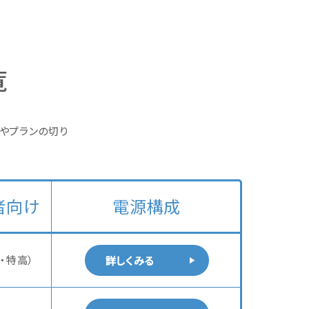
覧
やプランの切り
者向け
電源構成
・特高）
詳しくみる