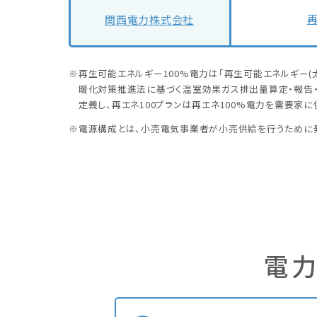
再
関西電力株式会社
再生可能エネルギー100%電力は「再生可能エネルギー(
暖化対策推進法に基づく温室効果ガス排出量算定・報告・
定義し、再エネ100プランは再エネ100%電力を需要家に
電源構成とは、小売電気事業者が小売供給を行うために
電力