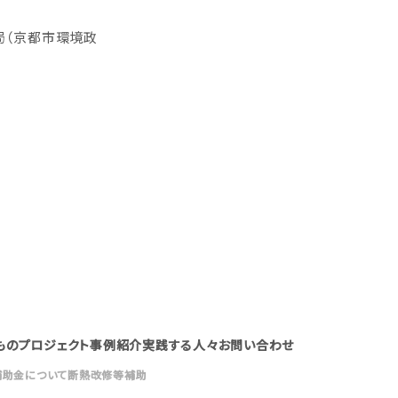
局（京都市環境政
もの
プロジェクト
事例紹介
実践する人々
お問い合わせ
補助金について
断熱改修等補助