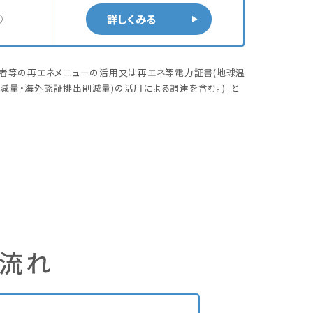
◯
詳しくみる
事業者等の再エネメニューの活用又は再エネ等電力証書(地球温
量・海外認証排出削減量)の活用による調達を含む。)」と
な流れ