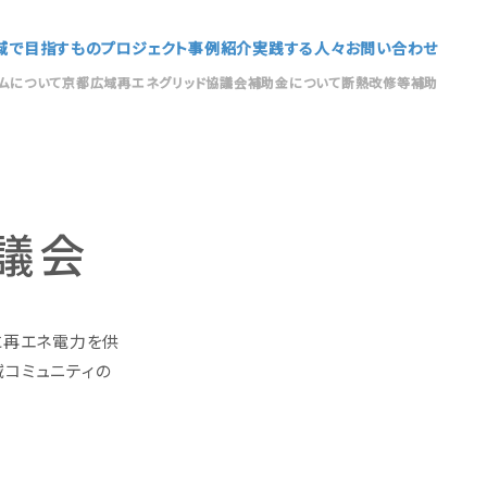
域で目指すもの
プロジェクト
事例紹介
実践する人々
お問い合わせ
ムについて
京都広域再エネグリッド協議会
補助金について
断熱改修等補助
議会
に再エネ電力を供
域コミュニティの