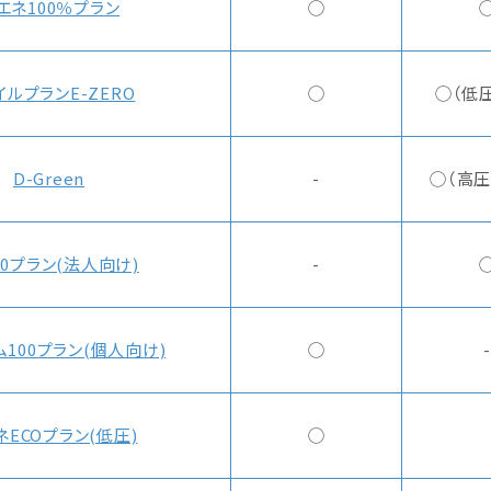
エネ100％プラン
◯
イルプランE-ZERO
◯
◯（低
D-Green
-
◯（高圧
00プラン(法人向け)
-
ム100プラン(個人向け)
◯
-
ネECOプラン(低圧)
◯