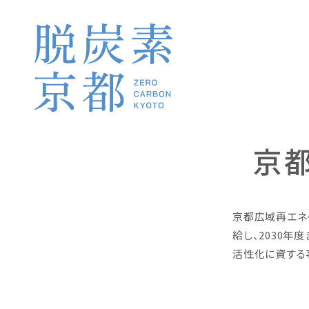
京
京都広域再エネ
給し、2030
活性化に資する