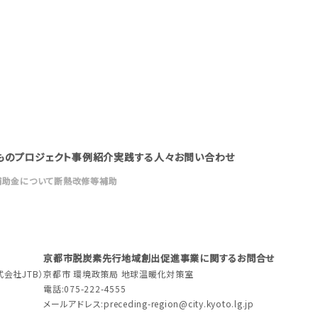
もの
プロジェクト
事例紹介
実践する人々
お問い合わせ
補助金について
断熱改修等補助
京都市脱炭素先行地域創出促進事業に関するお問合せ
会社JTB）
京都市 環境政策局 地球温暖化対策室
電話:075-222-4555
メールアドレス:
preceding-region@city.kyoto.lg.jp