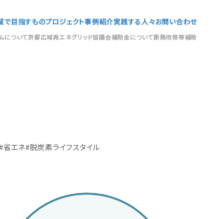
域で目指すもの
プロジェクト
事例紹介
実践する人々
お問い合わせ
ムについて
京都広域再エネグリッド協議会
補助金について
断熱改修等補助
省エネ
脱炭素ライフスタイル