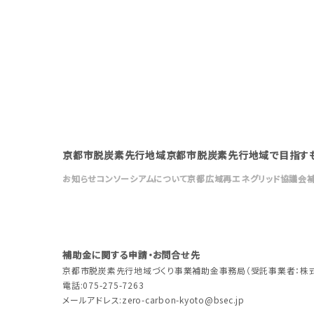
京都市脱炭素先行地域
京都市脱炭素先行地域で目指す
お知らせ
コンソーシアムについて
京都広域再エネグリッド協議会
補助金に関する申請・お問合せ先
京都市脱炭素先行地域づくり事業補助金事務局（受託事業者：株式
電話:075-275-7263
メールアドレス:
zero-carbon-kyoto@bsec.jp