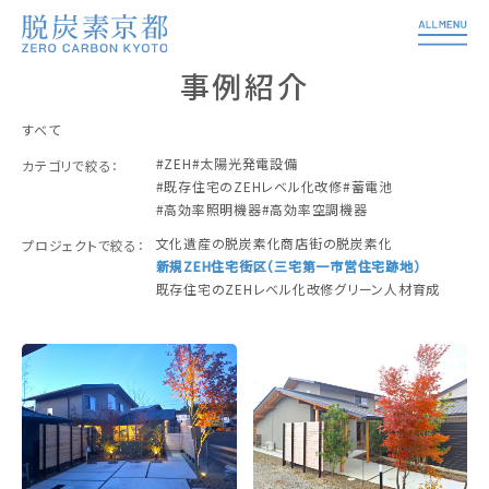
事例紹介
すべて
ZEH
太陽光発電設備
カテゴリで絞る：
既存住宅のZEHレベル化改修
蓄電池
高効率照明機器
高効率空調機器
文化遺産の脱炭素化
商店街の脱炭素化
プロジェクトで絞る：
新規ZEH住宅街区（三宅第一市営住宅跡地）
既存住宅のZEHレベル化改修
グリーン人材育成