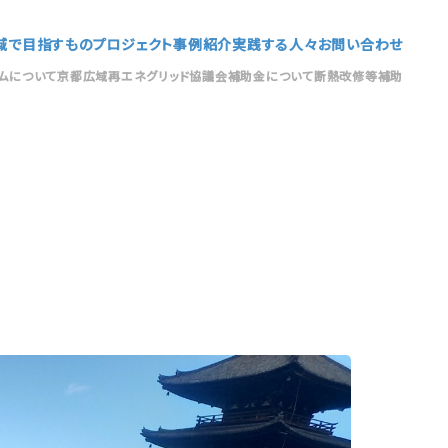
域で目指すもの
プロジェクト
事例紹介
実践する人々
お問い合わせ
ムについて
京都広域再エネグリッド協議会
補助金について
断熱改修等補助