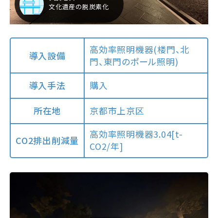
文化遺産の脱炭素化
高効率照明機器(楼門、北
導入設備
門、東門のポール照明)
購入
導入手法
京都市上京区
所在地
高効率照明機器3.04[t-
CO2排出削減量
CO2/年]